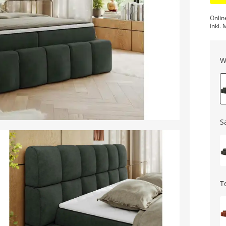
Onlin
Inkl. 
W
S
T