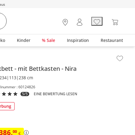
aus
eko
Kinder
% Sale
Inspiration
Restaurant
lt der Seitenleiste überspringen - Zum Seitenende
xbett
mit Bettkasten
Nira
234|113|238 cm
elnummer : 60124826
5/5
EINE BEWERTUNG LESEN
.386
,
00
€