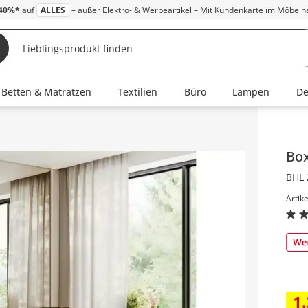
40%*
auf
ALLES
– außer Elektro- & Werbeartikel – Mit Kundenkarte im Möbelh
Betten & Matratzen
Textilien
Büro
Lampen
D
Inha
Bo
BHL 
Artik
1