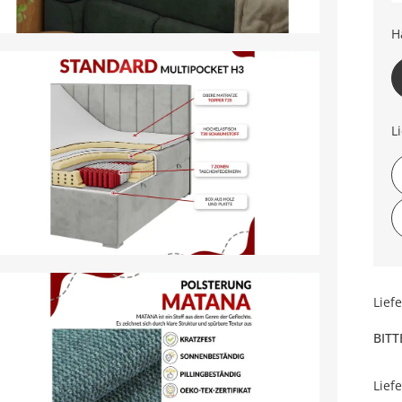
H
L
Lief
BITT
Lief