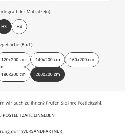
ärtegrad der Matratze(n)
H3
H4
iegefläche (B x L)
120x200 cm
140x200 cm
160x200 cm
180x200 cm
200x200 cm
ern wir auch zu Ihnen? Prüfen Sie Ihre Postleitzahl.
E POSTLEITZAHL EINGEBEN
VERSANDPARTNER
erung durch