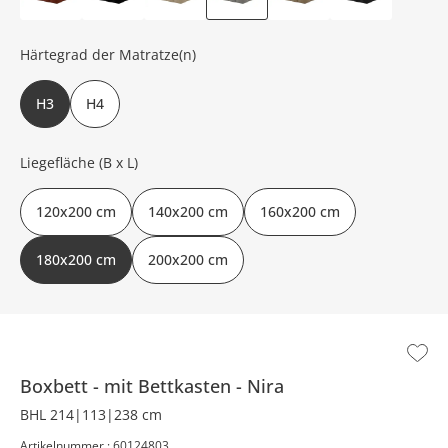
Härtegrad der Matratze(n)
H3
H4
Liegefläche (B x L)
120x200 cm
140x200 cm
160x200 cm
180x200 cm
200x200 cm
Boxbett
mit Bettkasten
Nira
BHL 214|113|238 cm
Artikelnummer : 60124803