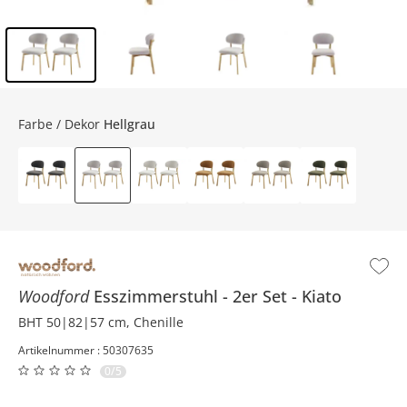
Inhalt der Seitenleiste überspringen - Zum Seitenende
Farbe / Dekor
Hellgrau
Woodford
Esszimmerstuhl
2er Set
Kiato
BHT 50|82|57 cm, Chenille
Artikelnummer : 50307635
0/5