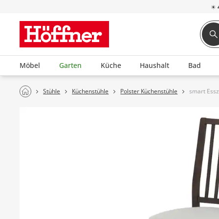
☀
Möbel
Garten
Küche
Haushalt
Bad
Stühle
Küchenstühle
Polster Küchenstühle
smart Ess