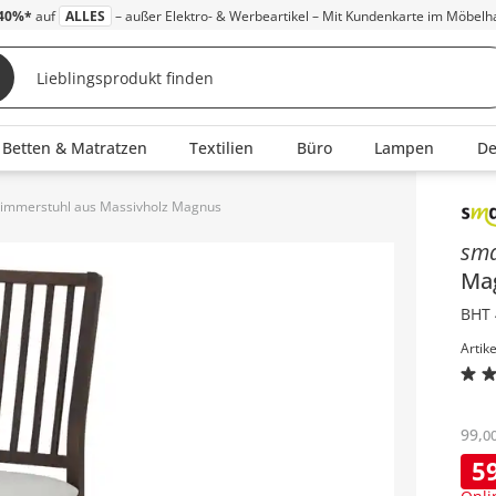
40%*
auf
ALLES
– außer Elektro- & Werbeartikel – Mit Kundenkarte im Möbelh
Betten & Matratzen
Textilien
Büro
Lampen
D
zimmerstuhl aus Massivholz Magnus
Inha
sm
Ma
BHT 
Artik
99
,
0
5