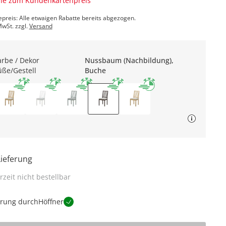
ne zum Kundenkartenpreis
epreis: Alle etwaigen Rabatte bereits abgezogen.
MwSt. zzgl.
Versand
arbe / Dekor
Nussbaum (Nachbildung),
üße/Gestell
Buche
Lieferung
rzeit nicht bestellbar
erung durch
Höffner