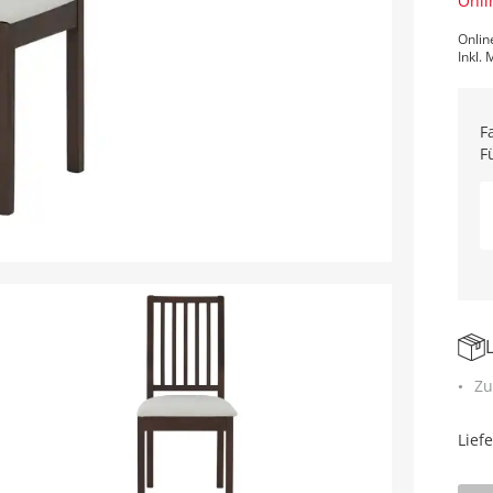
Onli
Onlin
Inkl. 
F
F
Zu
Lief