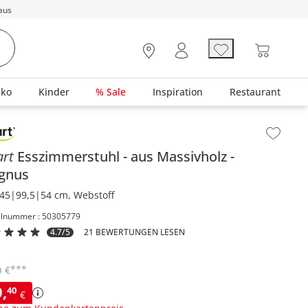
aus
eko
Kinder
% Sale
Inspiration
Restaurant
lt der Seitenleiste überspringen - Zum Seitenende
art
Esszimmerstuhl
aus Massivholz
gnus
45|99,5|54 cm, Webstoff
elnummer : 50305779
4.7/5
21 BEWERTUNGEN LESEN
***
€
0
9
,
40
€