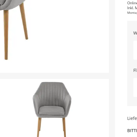
Onlin
Inkl. 
Monta
W
F
Lief
BITT