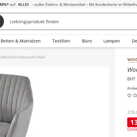
40%*
auf
ALLES
– außer Elektro- & Werbeartikel – Mit Kundenkarte im Möbelh
Betten & Matratzen
Textilien
Büro
Lampen
D
odford Armlehnstuhl Shell
Inha
Wo
BHT 
Artik
219
,
1
Onli