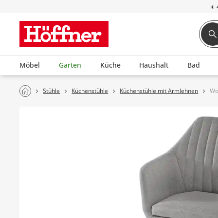
☀
Möbel
Garten
Küche
Haushalt
Bad
Stühle
Küchenstühle
Küchenstühle mit Armlehnen
Wo