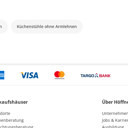
n
Küchenstühle ohne Armlehnen
kaufshäuser
Über Höffn
dorte
Unternehme
henberatung
Jobs & Karrie
ichtungsberatung
Ausbildung