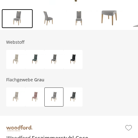
Inhalt der Seitenleiste überspringen - Zum Seitenende
Webstoff
Flachgewebe
Grau
Woodford
Esszimmerstuhl
Coco