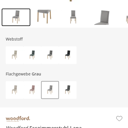
Inhalt der Seitenleiste überspringen - Zum Seitenende
Webstoff
Flachgewebe
Grau
Woodford
Esszimmerstuhl
Lana