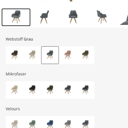
Inhalt der Seitenleiste überspringen - Zum Seitenende
Webstoff
Grau
Mikrofaser
Velours