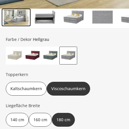
Inhalt der Seitenleiste überspringen - Zum Seitenende
Farbe / Dekor
Hellgrau
Topperkern
Kaltschaumkern
Viscoschaumkern
Liegefläche Breite
140 cm
160 cm
180 cm