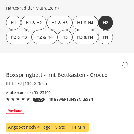
Härtegrad der Matratze(n)
H1
H1 & H2
H1 & H3
H1 & H4
H2
H2 & H3
H2 & H4
H3
H3 & H4
H4
Boxspringbett
mit Bettkasten
Crocco
BHL 197|136|226 cm
Artikelnummer : 50125409
4.7/5
19 BEWERTUNGEN LESEN
Angebot noch
4 Tage | 9 Std. | 14 Min.