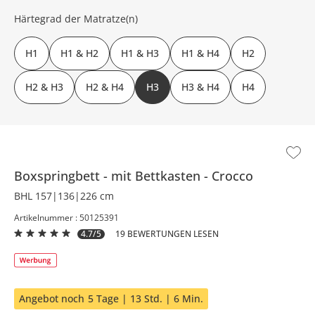
Härtegrad der Matratze(n)
H1
H1 & H2
H1 & H3
H1 & H4
H2
H2 & H3
H2 & H4
H3
H3 & H4
H4
Boxspringbett
mit Bettkasten
Crocco
BHL 157|136|226 cm
Artikelnummer : 50125391
4.7/5
19 BEWERTUNGEN LESEN
Angebot noch
5 Tage | 13 Std. | 6 Min.