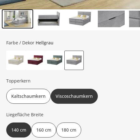
Inhalt der Seitenleiste überspringen - Zum Seitenende
Farbe / Dekor
Hellgrau
Topperkern
Kaltschaumkern
Viscoschaumkern
Liegefläche Breite
140 cm
160 cm
180 cm