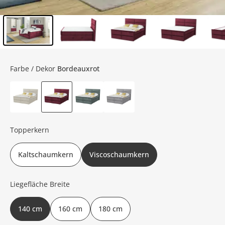
Inhalt der Seitenleiste überspringen - Zum Seitenende
Farbe / Dekor
Bordeauxrot
Topperkern
Kaltschaumkern
Viscoschaumkern
Liegefläche Breite
140 cm
160 cm
180 cm