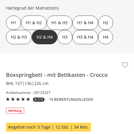
Härtegrad der Matratze(n)
H1
H1 & H2
H1 & H3
H1 & H4
H2
H2 & H3
H2 & H4
H3
H3 & H4
H4
Boxspringbett
mit Bettkasten
Crocco
BHL 157|136|226 cm
Artikelnummer : 50125327
4.7/5
19 BEWERTUNGEN LESEN
Angebot noch
3 Tage | 12 Std. | 34 Min.