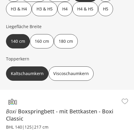
H3 & H4
H3 & H5
H4
H4 & H5
H5
Liegefläche Breite
140 cm
160 cm
180 cm
Topperkern
Kaltschaumkern
Viscoschaumkern
Boxi
Boxspringbett
mit Bettkasten
Boxi
Classic
BHL 140|125|217 cm