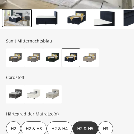
Inhalt der Seitenleiste überspringen - Zum Seitenende
Samt
Mitternachtsblau
Cordstoff
Härtegrad der Matratze(n)
H2
H2 & H3
H2 & H4
H2 & H5
H3