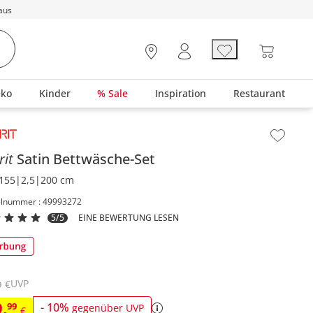
aus
eko
Kinder
% Sale
Inspiration
Restaurant
lt der Seitenleiste überspringen - Zum Seitenende
rit
Satin Bettwäsche-Set
155|2,5|200 cm
elnummer : 49993272
5/5
EINE BEWERTUNG LESEN
UVP
€
9
9
,
99
-
10
%
gegenüber UVP
€