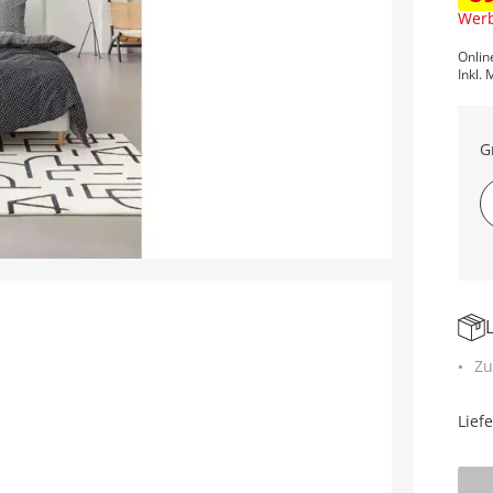
Werb
Onlin
Inkl. 
G
Zu
Lief