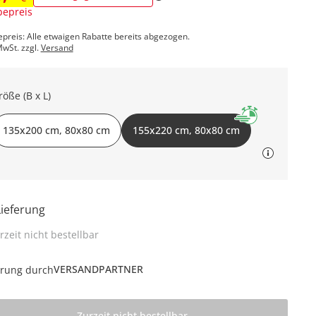
epreis
epreis: Alle etwaigen Rabatte bereits abgezogen.
MwSt. zzgl.
Versand
röße (B x L)
135x200 cm, 80x80 cm
155x220 cm, 80x80 cm
Lieferung
rzeit nicht bestellbar
VERSANDPARTNER
erung durch
Zurzeit nicht bestellbar