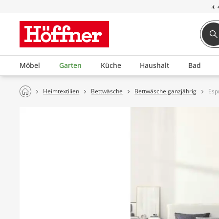
☀
Möbel
Garten
Küche
Haushalt
Bad
Heimtextilien
Bettwäsche
Bettwäsche ganzjährig
Esp