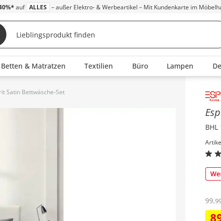
40%*
auf
ALLES
– außer Elektro- & Werbeartikel – Mit Kundenkarte im Möbelh
Betten & Matratzen
Textilien
Büro
Lampen
D
rit Satin Bettwäsche-Set
Inha
Esp
BHL 
Artik
99
,
9
8