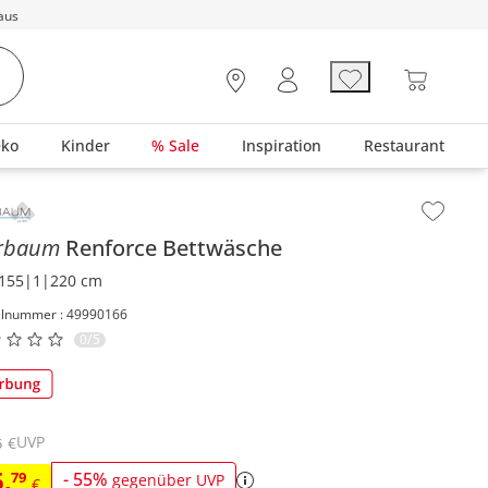
aus
eko
Kinder
% Sale
Inspiration
Restaurant
lt der Seitenleiste überspringen - Zum Seitenende
erbaum
Renforce Bettwäsche
155|1|220 cm
elnummer : 49990166
0/5
UVP
€
5
6
,
79
-
55
%
gegenüber UVP
€