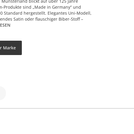
ünsterland blickt auf über 125 Jahre
m-Produkte sind „Made in Germany“ und
Standard hergestellt. Elegantes Uni-Modell,
ndes Satin oder flauschiger Biber-Stoff –
LESEN
er Marke