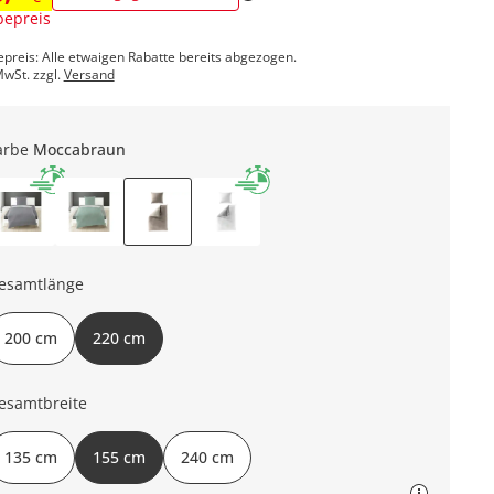
epreis
epreis: Alle etwaigen Rabatte bereits abgezogen.
MwSt. zzgl.
Versand
arbe
Moccabraun
esamtlänge
200 cm
220 cm
esamtbreite
135 cm
155 cm
240 cm