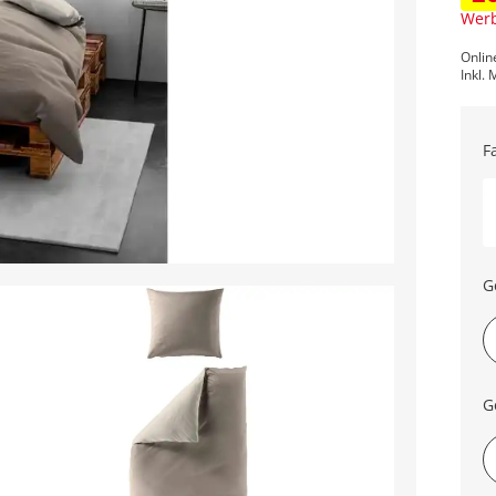
Werb
Onlin
Inkl. 
F
G
G