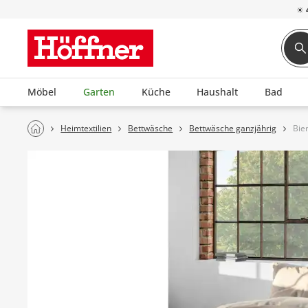
☀
Möbel
Garten
Küche
Haushalt
Bad
Heimtextilien
Bettwäsche
Bettwäsche ganzjährig
Bie