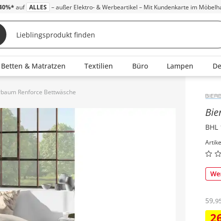
40%*
auf
ALLES
– außer Elektro- & Werbeartikel – Mit Kundenkarte im Möbelh
Betten & Matratzen
Textilien
Büro
Lampen
D
rbaum Renforce Bettwäsche
Inha
Bi
BHL 
Artik
59
,
9
2