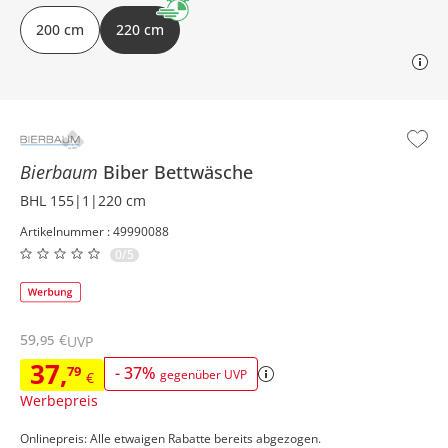
200 cm
220 cm
Bierbaum
Biber Bettwäsche
BHL 155|1|220 cm
Artikelnummer : 49990088
0/5
59
,
€
95
UVP
37
,
79
-
37
%
gegenüber UVP
€
Werbepreis
Onlinepreis: Alle etwaigen Rabatte bereits abgezogen.