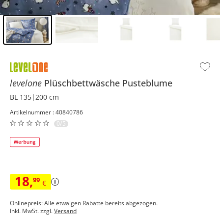
Inhalt der Seitenleiste überspringen - Zum Seitenende
levelone
Plüschbettwäsche
Pusteblume
BL 135|200 cm
Artikelnummer : 40840786
0/5
18
,
99
€
Onlinepreis: Alle etwaigen Rabatte bereits abgezogen.
Inkl. MwSt. zzgl.
Versand