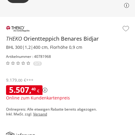
THEKO
Orientteppich
Benares Bidjar
BHL 300|1,2|400 cm, Florhöhe 0,9 cm
Artikelnummer : 40781968
0/5
9.179
,
€
00
***
5.507
,
40
€
Online zum Kundenkartenpreis
Onlinepreis: Alle etwaigen Rabatte bereits abgezogen.
Inkl. MwSt. zzgl.
Versand