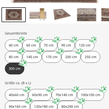
Inhalt der Seitenleiste überspringen - Zum Seitenende
Gesamtbreite
40 cm
60 cm
70 cm
90 cm
120 cm
80 cm
140 cm
170 cm
200 cm
250 cm
300 cm
Größe ca. (B x L)
40x60 cm
60x90 cm
70x140 cm
100x100 cm
90x160 cm
120x180 cm
80x200 cm