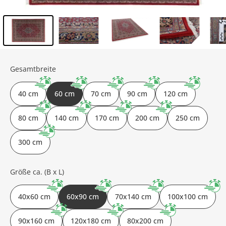
Inhalt der Seitenleiste überspringen - Zum Seitenende
Gesamtbreite
40 cm
60 cm
70 cm
90 cm
120 cm
80 cm
140 cm
170 cm
200 cm
250 cm
300 cm
Größe ca. (B x L)
40x60 cm
60x90 cm
70x140 cm
100x100 cm
90x160 cm
120x180 cm
80x200 cm