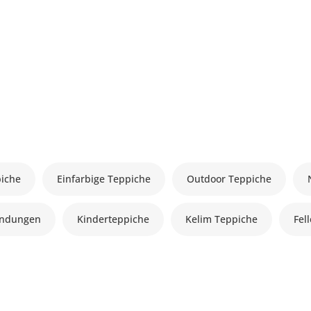
piche
Einfarbige Teppiche
Outdoor Teppiche
andungen
Kinderteppiche
Kelim Teppiche
Fel