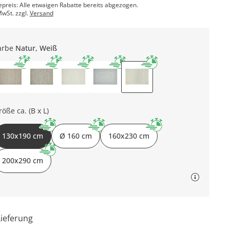
epreis: Alle etwaigen Rabatte bereits abgezogen.
MwSt. zzgl.
Versand
arbe
Natur, Weiß
röße ca. (B x L)
130x190 cm
Ø 160 cm
160x230 cm
200x290 cm
Lieferung