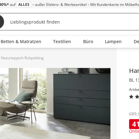
40%*
auf
ALLES
– außer Elektro- & Werbeartikel – Mit Kundenkarte im Möbelh
Betten & Matratzen
Textilien
Büro
Lampen
D
Naturteppich Ruhpolding
Inha
Ha
BL 1
Artik
689
,
4
Onli