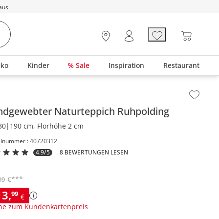
aus
eko
Kinder
% Sale
Inspiration
Restaurant
lt der Seitenleiste überspringen - Zum Seitenende
ndgewebter Naturteppich
Ruhpolding
30|190 cm, Florhöhe 2 cm
elnummer : 40720312
4.9/5
8 BEWERTUNGEN LESEN
***
€
99
13
,
99
€
ne zum Kundenkartenpreis