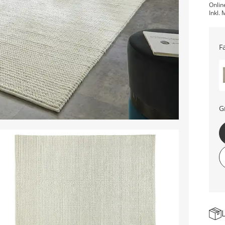
Onlin
Inkl. 
F
G