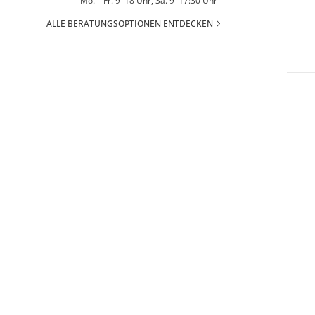
Mo. – Fr. 9–18 Uhr, Sa. 9–17:30 Uhr
ALLE BERATUNGSOPTIONEN ENTDECKEN