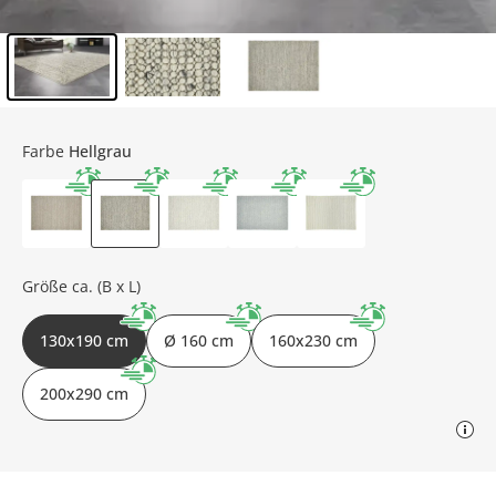
Inhalt der Seitenleiste überspringen - Zum Seitenende
Farbe
Hellgrau
Größe ca. (B x L)
130x190 cm
Ø 160 cm
160x230 cm
200x290 cm