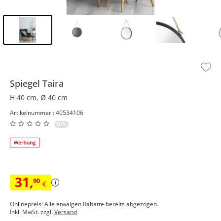
Inhalt der Seitenleiste überspringen - Zum Seitenende
Spiegel
Taira
H 40 cm, Ø 40 cm
Artikelnummer : 40534106
0/5
31
,
90
€
Onlinepreis: Alle etwaigen Rabatte bereits abgezogen.
Inkl. MwSt. zzgl.
Versand