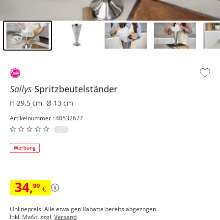
Inhalt der Seitenleiste überspringen - Zum Seitenende
Sallys
Spritzbeutelständer
H 29,5 cm, Ø 13 cm
Artikelnummer : 40532677
0/5
34
,
99
€
Onlinepreis: Alle etwaigen Rabatte bereits abgezogen.
Inkl. MwSt. zzgl.
Versand