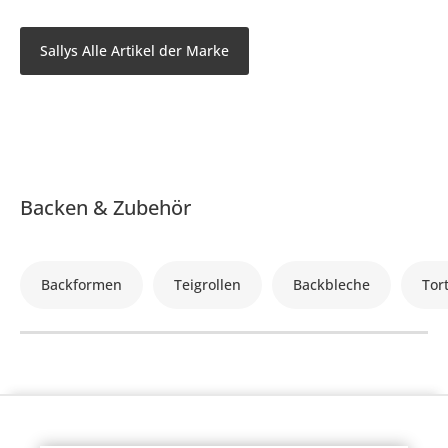
Sallys Alle Artikel der Marke
Backen & Zubehör
Backformen
Teigrollen
Backbleche
Tor