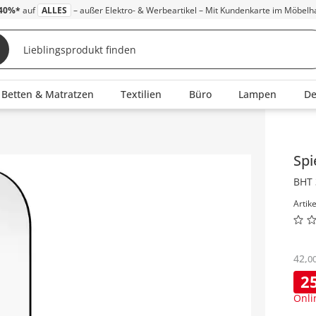
40%*
auf
ALLES
– außer Elektro- & Werbeartikel – Mit Kundenkarte im Möbelh
Betten & Matratzen
Textilien
Büro
Lampen
D
Inha
Spi
BHT 
Artik
42
,
0
2
Onli