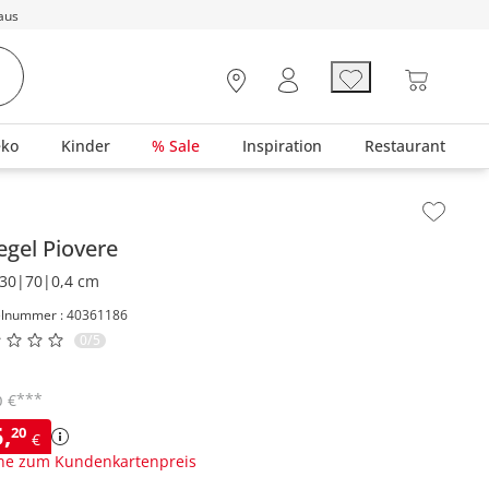
aus
eko
Kinder
% Sale
Inspiration
Restaurant
lt der Seitenleiste überspringen - Zum Seitenende
egel
Piovere
30|70|0,4 cm
elnummer : 40361186
0/5
***
€
0
5
,
20
€
ne zum Kundenkartenpreis