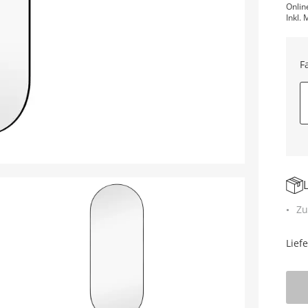
Onlin
Inkl. 
F
Zu
Lief