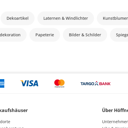
Dekoartikel
Laternen & Windlichter
Kunstblume
dekoration
Papeterie
Bilder & Schilder
Spieg
kaufshäuser
Über Höffn
dorte
Unternehme