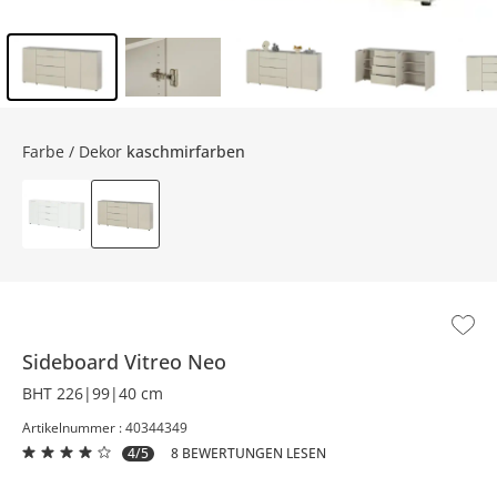
Inhalt der Seitenleiste überspringen - Zum Seitenende
Farbe / Dekor
kaschmirfarben
Sideboard
Vitreo Neo
BHT 226|99|40 cm
Artikelnummer : 40344349
4/5
8 BEWERTUNGEN LESEN