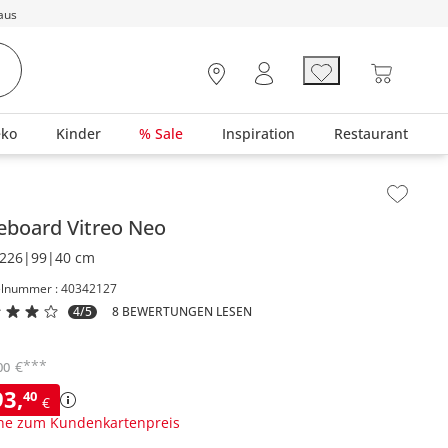
aus
eko
Kinder
% Sale
Inspiration
Restaurant
lt der Seitenleiste überspringen - Zum Seitenende
deboard
Vitreo Neo
226|99|40 cm
elnummer : 40342127
4/5
8 BEWERTUNGEN LESEN
***
€
00
93
,
40
€
ne zum Kundenkartenpreis