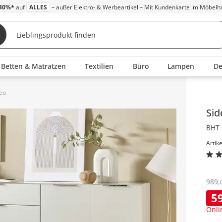
40%*
auf
ALLES
– außer Elektro- & Werbeartikel – Mit Kundenkarte im Möbelh
Betten & Matratzen
Textilien
Büro
Lampen
D
Neo
Inha
Si
BHT 
Artik
989
,
5
Onli