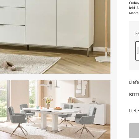
Onlin
Inkl. 
Monta
F
Lief
BITT
Lief