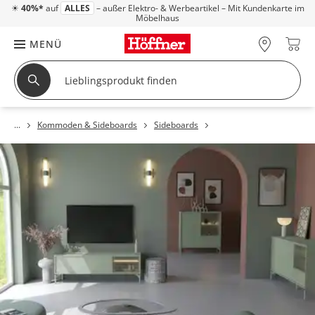
☀
40%*
auf
ALLES
– außer Elektro- & Werbeartikel – Mit Kundenkarte im
Möbelhaus
MENÜ
Kommoden & Sideboards
Sideboards