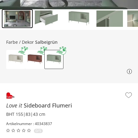
Inhalt der Seitenleiste überspringen - Zum Seitenende
Farbe / Dekor
Salbeigrün
Love it
Sideboard
Flumeri
BHT 155|83|43 cm
Artikelnummer : 40343837
0/5