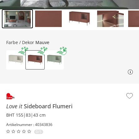
Inhalt der Seitenleiste überspringen - Zum Seitenende
Farbe / Dekor
Mauve
Love it
Sideboard
Flumeri
BHT 155|83|43 cm
Artikelnummer : 40343836
0/5