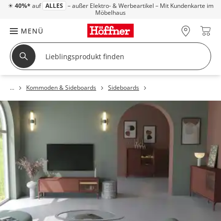
☀
40%*
auf
ALLES
– außer Elektro- & Werbeartikel – Mit Kundenkarte im
Möbelhaus
MENÜ
Kommoden & Sideboards
Sideboards