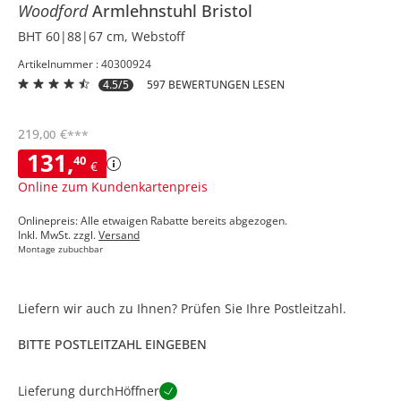
Woodford
Armlehnstuhl
Bristol
BHT 60|88|67 cm, Webstoff
Artikelnummer : 40300924
4.5/5
597 BEWERTUNGEN LESEN
219
,
€
00
***
131
,
40
€
Online zum Kundenkartenpreis
Onlinepreis: Alle etwaigen Rabatte bereits abgezogen.
Inkl. MwSt. zzgl.
Versand
Montage zubuchbar
Liefern wir auch zu Ihnen? Prüfen Sie Ihre Postleitzahl.
BITTE POSTLEITZAHL EINGEBEN
Lieferung durch
Höffner