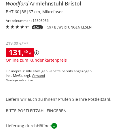
Woodford
Armlehnstuhl
Bristol
BHT 60|88|67 cm, Mikrofaser
Artikelnummer : 15303936
4.5/5
597 BEWERTUNGEN LESEN
219
,
€
00
***
131
,
40
€
Online zum Kundenkartenpreis
Onlinepreis: Alle etwaigen Rabatte bereits abgezogen.
Inkl. MwSt. zzgl.
Versand
Montage zubuchbar
Liefern wir auch zu Ihnen? Prüfen Sie Ihre Postleitzahl.
BITTE POSTLEITZAHL EINGEBEN
Lieferung durch
Höffner