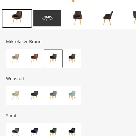
Inhalt der Seitenleiste überspringen - Zum Seitenende
Mikrofaser
Braun
Webstoff
Samt