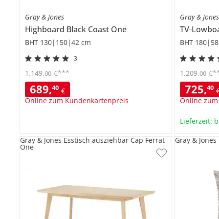
Gray & Jones
Gray & Jone
Highboard
Black Coast One
TV-Lowbo
BHT 130|150|42 cm
BHT 180|58
3
***
*
1.149
,
€
1.209
,
€
00
00
689
,
725
,
40
40
€
Online zum Kundenkartenpreis
Online zum
Lieferzeit: 
Gray & Jones Esstisch ausziehbar Cap Ferrat
Gray & Jones
One