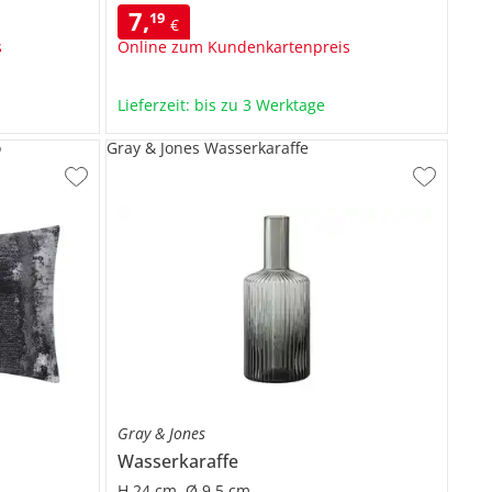
7
,
19
€
s
Online zum Kundenkartenpreis
Lieferzeit: bis zu 3 Werktage
o
Gray & Jones Wasserkaraffe
Gray & Jones
Wasserkaraffe
H 24 cm, Ø 9,5 cm