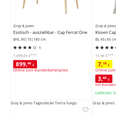
Gray & Jones
Gray & Jone
Esstisch
ausziehbar
Cap Ferrat One
Kissen
Cap
BHL 90|75|180 cm
BL 45|45 c
6
***
***
1.499
,
€
11
,
€
00
99
899
,
7
,
40
19
€
€
Online zum Kundenkartenpreis
Online zum
3
,
60
€
mit Kunden
Lieferzeit: 
Gray & Jones Tagesdecke Tierra Fuego
Gray & Jones