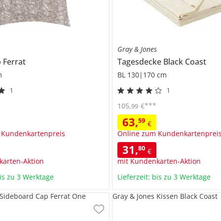
s
Gray & Jones
 Ferrat
Tagesdecke
Black Coast
m
BL 130|170 cm
1
1
***
105
,
€
99
63
,
59
€
 Kundenkartenpreis
Online zum Kundenkartenprei
31
,
80
€
karten-Aktion
mit Kundenkarten-Aktion
bis zu 3 Werktage
Lieferzeit: bis zu 3 Werktage
 Sideboard Cap Ferrat One
Gray & Jones Kissen Black Coast