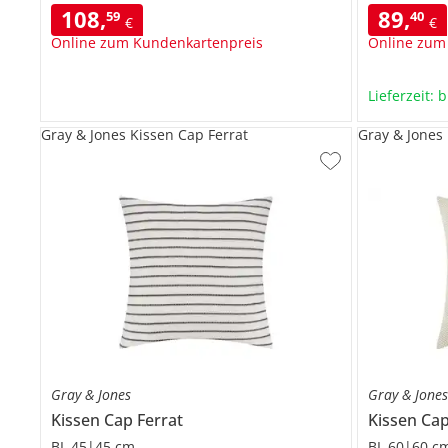
108
,
89
,
59
40
€
€
Online zum Kundenkartenpreis
Online zum
Lieferzeit: 
Gray & Jones Kissen Cap Ferrat
Gray & Jones
Gray & Jones
Gray & Jone
Kissen
Cap Ferrat
Kissen
Cap
BL 45|45 cm
BL 60|60 c