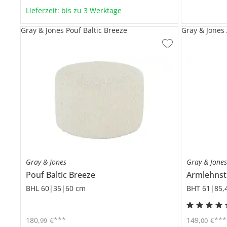
Lieferzeit: bis zu 3 Werktage
Gray & Jones Pouf Baltic Breeze
Gray & Jones
Gray & Jones
Gray & Jone
Pouf
Baltic Breeze
Armlehns
BHL 60|35|60 cm
BHT 61|85,
***
***
180
,
€
149
,
€
99
00