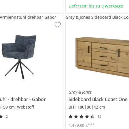
Lieferzeit: bis zu 3 Werktage
 Armlehnstuhl drehbar Gabor
Gray & Jones Sideboard Black Co
s
Gray & Jones
tuhl
drehbar
Gabor
Sideboard
Black Coast One
4|59 cm, Webstoff
BHT 180|80|42 cm
2
15
***
1.479
,
€
00