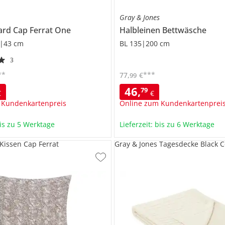
s
Gray & Jones
ard
Cap Ferrat One
Halbleinen Bettwäsche
|43 cm
BL 135|200 cm
3
**
***
77
,
€
99
46
,
79
€
€
 Kundenkartenpreis
Online zum Kundenkartenprei
bis zu 5 Werktage
Lieferzeit: bis zu 6 Werktage
 Kissen Cap Ferrat
Gray & Jones Tagesdecke Black C