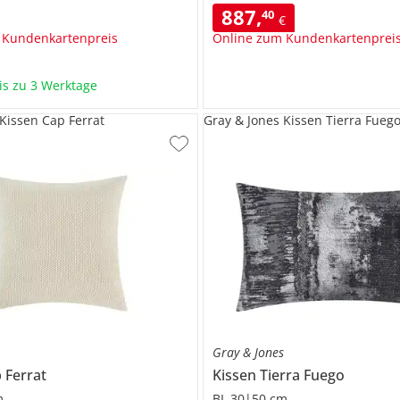
887
,
40
€
 Kundenkartenpreis
Online zum Kundenkartenprei
bis zu 3 Werktage
 Kissen Cap Ferrat
Gray & Jones Kissen Tierra Fueg
s
Gray & Jones
 Ferrat
Kissen
Tierra Fuego
m
BL 30|50 cm