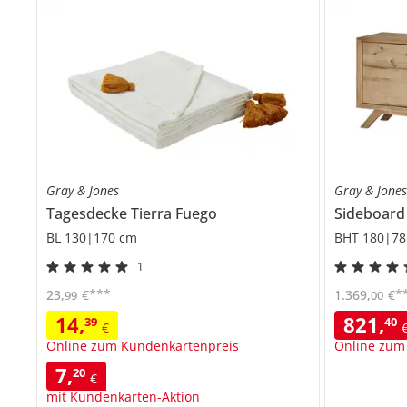
Gray & Jones
Gray & Jone
Tagesdecke
Tierra Fuego
Sideboar
BL 130|170 cm
BHT 180|78
1
***
*
23
,
€
1.369
,
€
99
00
14
,
821
,
39
40
€
Online zum Kundenkartenpreis
Online zum
7
,
20
€
mit Kundenkarten-Aktion