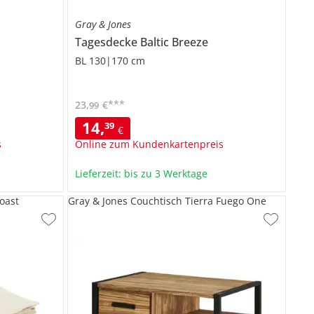
Gray & Jones
Tagesdecke
Baltic Breeze
BL 130|170 cm
***
23
,
€
99
14
,
39
€
s
Online zum Kundenkartenpreis
Lieferzeit: bis zu 3 Werktage
oast
Gray & Jones Couchtisch Tierra Fuego One