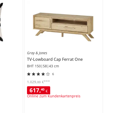
Gray & Jones
TV-Lowboard
Cap Ferrat One
BHT 150|58|43 cm
6
***
1.029
,
€
00
617
,
40
€
Online zum Kundenkartenpreis