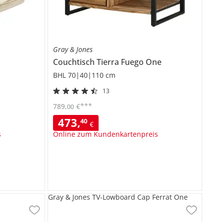
Gray & Jones
Couchtisch
Tierra Fuego One
BHL 70|40|110 cm
13
***
789
,
€
00
473
,
40
€
s
Online zum Kundenkartenpreis
Gray & Jones TV-Lowboard Cap Ferrat One