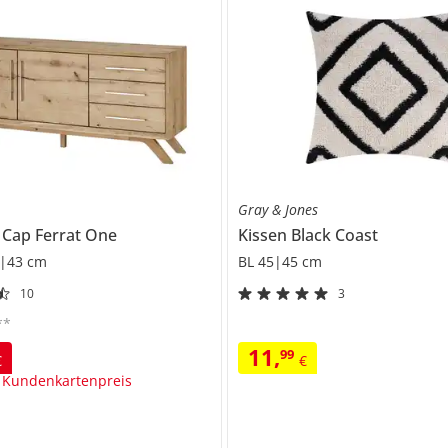
s
Gray & Jones
d
Cap Ferrat One
Kissen
Black Coast
|43 cm
BL 45|45 cm
10
3
**
11
,
99
€
€
 Kundenkartenpreis