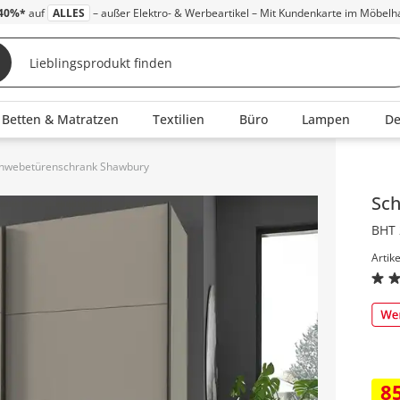
40%*
auf
ALLES
– außer Elektro- & Werbeartikel – Mit Kundenkarte im Möbelh
Betten & Matratzen
Textilien
Büro
Lampen
D
hwebetürenschrank Shawbury
Inha
Sc
BHT 
Artik
8