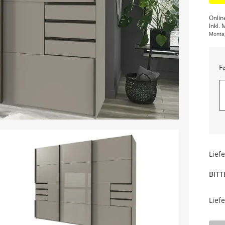
Onlin
Inkl. 
Monta
F
Lief
BITT
Lief