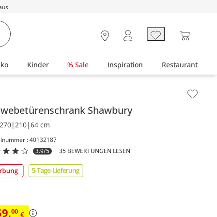
aus
eko
Kinder
% Sale
Inspiration
Restaurant
lt der Seitenleiste überspringen - Zum Seitenende
hwebetürenschrank
Shawbury
270|210|64 cm
elnummer : 40132187
3.9/5
35 BEWERTUNGEN LESEN
59
,
00
€