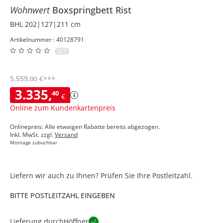
Wohnwert
Boxspringbett
Rist
BHL 202|127|211 cm
Artikelnummer : 40128791
0/5
5.559
,
€
00
***
3.335
,
40
€
Online zum Kundenkartenpreis
Onlinepreis: Alle etwaigen Rabatte bereits abgezogen.
Inkl. MwSt. zzgl.
Versand
Montage zubuchbar
Liefern wir auch zu Ihnen? Prüfen Sie Ihre Postleitzahl.
BITTE POSTLEITZAHL EINGEBEN
Lieferung durch
Höffner