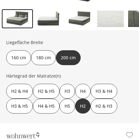
Inhalt der Seitenleiste überspringen - Zum Seitenende
Liegefläche Breite
160 cm
180 cm
200 cm
Härtegrad der Matratze(n)
H2 & H4
H2 & H5
H3
H4
H3 & H4
H3 & H5
H4 & H5
H5
H2
H2 & H3