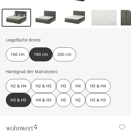
Inhalt der Seitenleiste überspringen - Zum Seitenende
Liegefläche Breite
160 cm
180 cm
200 cm
Härtegrad der Matratze(n)
H2 & H4
H2 & H5
H3
H4
H3 & H4
H3 & H5
H4 & H5
H5
H2
H2 & H3