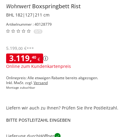
Wohnwert
Boxspringbett
Rist
BHL 182|127|211 cm
Artikelnummer : 40128779
0/5
5.199
,
€
00
***
3.119
,
40
€
Online zum Kundenkartenpreis
Onlinepreis: Alle etwaigen Rabatte bereits abgezogen.
Inkl. MwSt. zzgl.
Versand
Montage zubuchbar
Liefern wir auch zu Ihnen? Prüfen Sie Ihre Postleitzahl.
BITTE POSTLEITZAHL EINGEBEN
Lieferung durch
Höffner