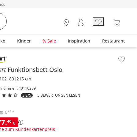
aus
eko
Kinder
% Sale
Inspiration
Restaurant
lt der Seitenleiste überspringen - Zum Seitenende
art
Funktionsbett
Oslo
102|89|215 cm
elnummer : 40110289
3.8/5
5 BEWERTUNGEN LESEN
***
€
00
77
,
40
€
ne zum Kundenkartenpreis