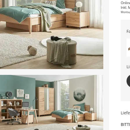
Onlin
Inkl. 
Monta
F
L
Lief
BITT