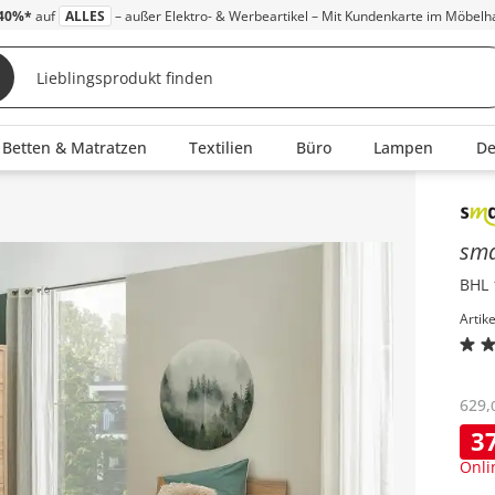
40%*
auf
ALLES
– außer Elektro- & Werbeartikel – Mit Kundenkarte im Möbelh
Betten & Matratzen
Textilien
Büro
Lampen
D
Inha
sm
BHL 
Artik
629
,
3
Onli