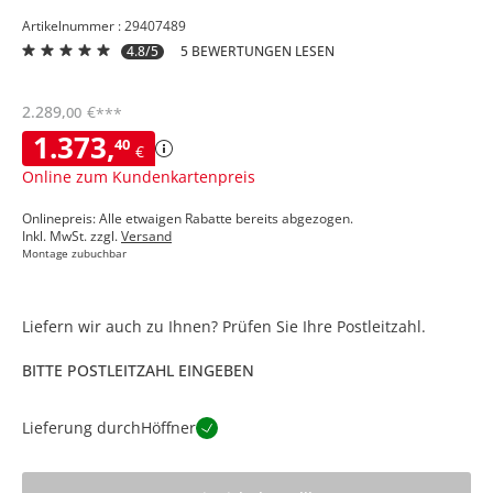
Artikelnummer : 29407489
4.8/5
5 BEWERTUNGEN LESEN
2.289
,
€
00
***
1.373
,
40
€
Online zum Kundenkartenpreis
Onlinepreis: Alle etwaigen Rabatte bereits abgezogen.
Inkl. MwSt. zzgl.
Versand
Montage zubuchbar
Liefern wir auch zu Ihnen? Prüfen Sie Ihre Postleitzahl.
BITTE POSTLEITZAHL EINGEBEN
Lieferung durch
Höffner