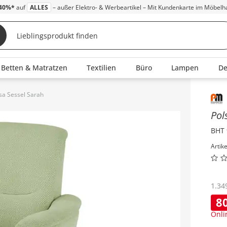
40%*
auf
ALLES
– außer Elektro- & Werbeartikel – Mit Kundenkarte im Möbelh
Betten & Matratzen
Textilien
Büro
Lampen
D
sa Sessel Sarah
Inha
Pol
BHT 
Artik
1.34
8
Onli