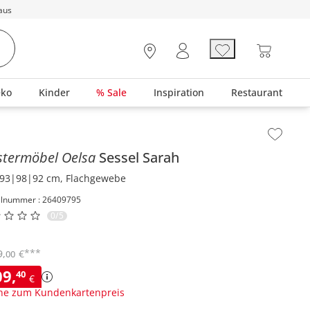
aus
eko
Kinder
% Sale
Inspiration
Restaurant
lt der Seitenleiste überspringen - Zum Seitenende
stermöbel Oelsa
Sessel
Sarah
93|98|92 cm, Flachgewebe
elnummer : 26409795
0/5
***
9
,
€
00
09
,
40
€
ne zum Kundenkartenpreis