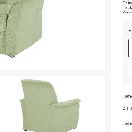
Onlin
Inkl. 
Monta
F
Lief
BITT
Lief