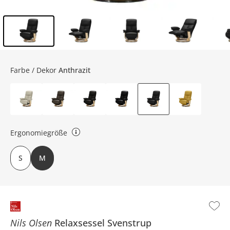
Inhalt der Seitenleiste überspringen - Zum Seitenende
Farbe / Dekor
Anthrazit
Ergonomiegröße
Small: BHT ca. 76 x 106 x 81 cm Medium: BHT ca. 76 x 108 x 81 cm
S
M
Nils Olsen
Relaxsessel
Svenstrup