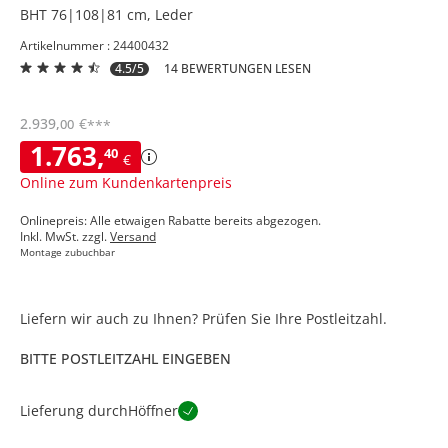
BHT 76|108|81 cm, Leder
Artikelnummer : 24400432
4.5/5
14 BEWERTUNGEN LESEN
2.939
,
€
00
***
1.763
,
40
€
Online zum Kundenkartenpreis
Onlinepreis: Alle etwaigen Rabatte bereits abgezogen.
Inkl. MwSt. zzgl.
Versand
Montage zubuchbar
Liefern wir auch zu Ihnen? Prüfen Sie Ihre Postleitzahl.
BITTE POSTLEITZAHL EINGEBEN
Lieferung durch
Höffner