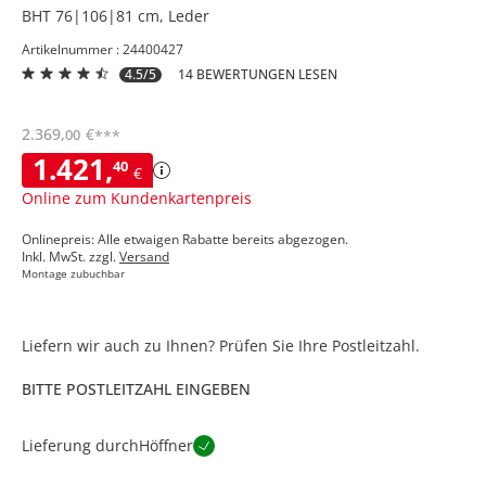
BHT 76|106|81 cm, Leder
Artikelnummer : 24400427
4.5/5
14 BEWERTUNGEN LESEN
2.369
,
€
00
***
1.421
,
40
€
Online zum Kundenkartenpreis
Onlinepreis: Alle etwaigen Rabatte bereits abgezogen.
Inkl. MwSt. zzgl.
Versand
Montage zubuchbar
Liefern wir auch zu Ihnen? Prüfen Sie Ihre Postleitzahl.
BITTE POSTLEITZAHL EINGEBEN
Lieferung durch
Höffner