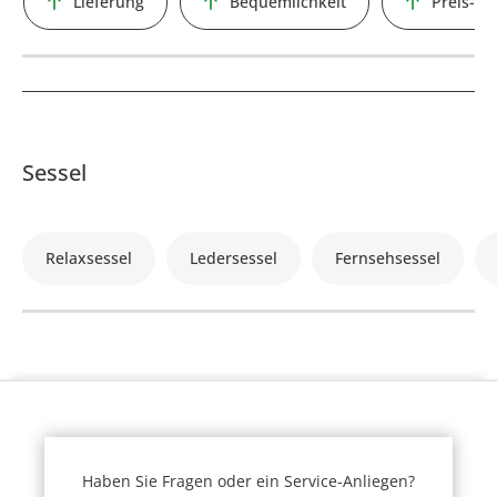
Lieferung
Bequemlichkeit
Preis-Le
Sessel
Relaxsessel
Ledersessel
Fernsehsessel
Haben Sie Fragen oder ein Service-Anliegen?