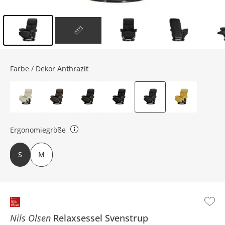
Inhalt der Seitenleiste überspringen - Zum Seitenende
Farbe / Dekor
Anthrazit
Ergonomiegröße
Small: BHT ca. 76 x 106 x 81 cm Medium: BHT ca. 76 x 108 x 81 cm
S
M
Nils Olsen
Relaxsessel
Svenstrup