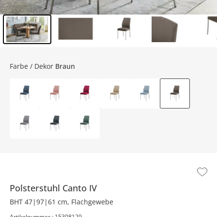
Inhalt der Seitenleiste überspringen - Zum Seitenende
Farbe / Dekor
Braun
Polsterstuhl
Canto IV
BHT 47|97|61 cm, Flachgewebe
Artikelnummer : 15308129