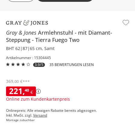
Gray & Jones
Armlehnstuhl
mit Diamant-
Steppung
Tierra Fuego Two
BHT 62|87|65 cm, Samt
Artikelnummer : 15304445
3.9/5
35 BEWERTUNGEN LESEN
369
,
€
00
***
221
,
40
€
Online zum Kundenkartenpreis
Onlinepreis: Alle etwaigen Rabatte bereits abgezogen.
Inkl. MwSt. zzgl.
Versand
Montage zubuchbar