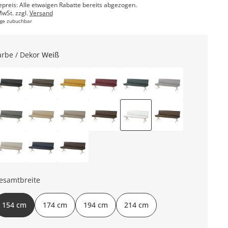
epreis: Alle etwaigen Rabatte bereits abgezogen.
MwSt. zzgl.
Versand
ge zubuchbar
arbe / Dekor
Weiß
esamtbreite
154 cm
174 cm
194 cm
214 cm