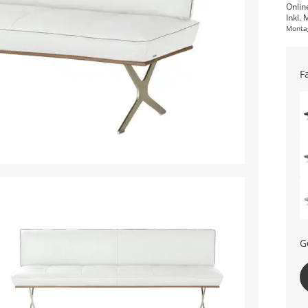
Onlin
Inkl. 
Monta
F
G