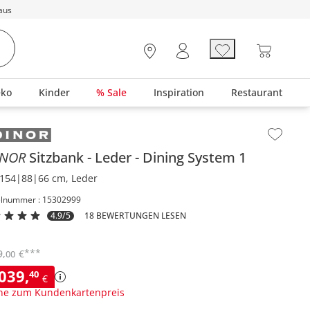
aus
eko
Kinder
% Sale
Inspiration
Restaurant
lt der Seitenleiste überspringen - Zum Seitenende
INOR
Sitzbank
Leder
Dining System 1
154|88|66 cm, Leder
elnummer : 15302999
4.9/5
18 BEWERTUNGEN LESEN
***
9
,
€
00
.039
,
40
€
ne zum Kundenkartenpreis