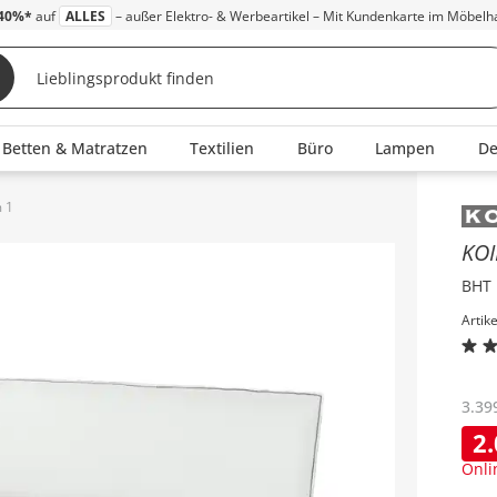
40%*
auf
ALLES
– außer Elektro- & Werbeartikel – Mit Kundenkarte im Möbelh
Betten & Matratzen
Textilien
Büro
Lampen
D
m 1
Inha
KO
BHT 
Artik
3.39
2
Onli