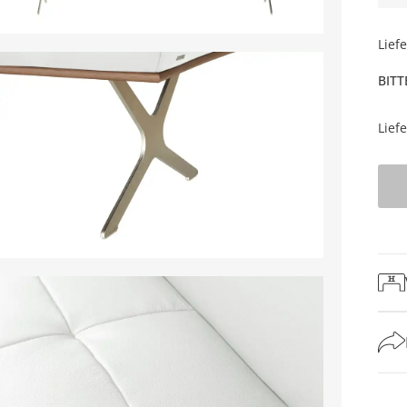
Lief
BITT
Lief