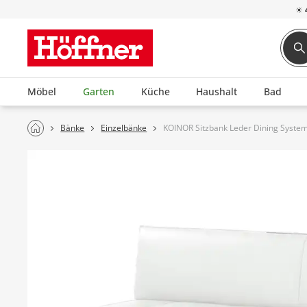
☀
Möbel
Garten
Küche
Haushalt
Bad
Bänke
Einzelbänke
KOINOR Sitzbank Leder Dining Syste