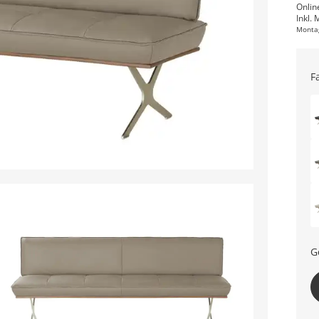
Onlin
Inkl. 
Monta
F
G