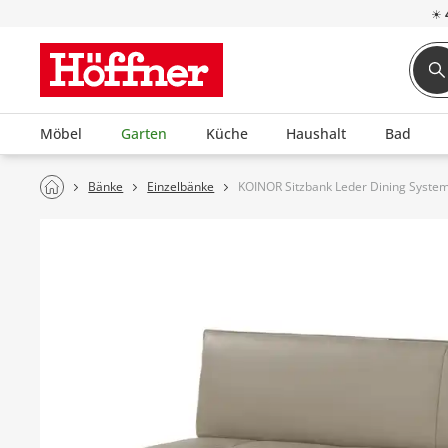
☀
Möbel
Garten
Küche
Haushalt
Bad
Bänke
Einzelbänke
KOINOR Sitzbank Leder Dining Syste