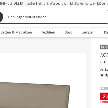
40%*
auf
ALLES
– außer Elektro- & Werbeartikel – Mit Kundenkarte im Möbelh
Betten & Matratzen
Textilien
Büro
Lampen
D
m 1
Inha
KO
BHT 
Artik
3.39
2
Onli