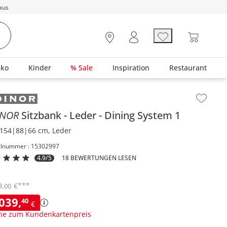
aus
eko
Kinder
% Sale
Inspiration
Restaurant
lt der Seitenleiste überspringen - Zum Seitenende
INOR
Sitzbank
Leder
Dining System 1
154|88|66 cm, Leder
elnummer : 15302997
4.9/5
18 BEWERTUNGEN LESEN
***
9
,
€
00
.039
,
40
€
ne zum Kundenkartenpreis