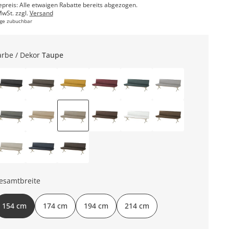
epreis: Alle etwaigen Rabatte bereits abgezogen.
MwSt. zzgl.
Versand
ge zubuchbar
arbe / Dekor
Taupe
esamtbreite
154 cm
174 cm
194 cm
214 cm