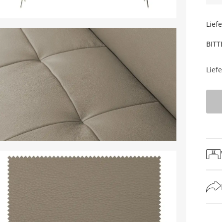
Lief
BITT
Lief