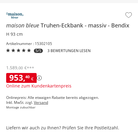
maison bleue
Truhen-Eckbank
massiv
Bendix
H 93 cm
Artikelnummer : 15302105
5/5
3 BEWERTUNGEN LESEN
1.589
,
€
00
***
953
,
40
€
Online zum Kundenkartenpreis
Onlinepreis: Alle etwaigen Rabatte bereits abgezogen.
Inkl. MwSt. zzgl.
Versand
Montage zubuchbar
Liefern wir auch zu Ihnen? Prüfen Sie Ihre Postleitzahl.