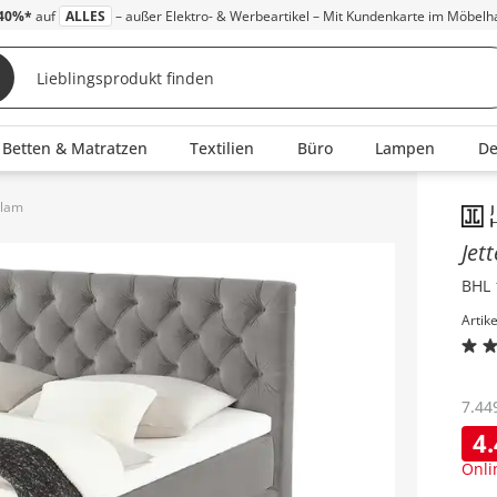
40%*
auf
ALLES
– außer Elektro- & Werbeartikel – Mit Kundenkarte im Möbelh
Betten & Matratzen
Textilien
Büro
Lampen
D
Glam
Inha
Jet
BHL 
Artik
7.44
4
Onli