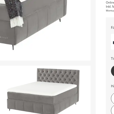
Onlin
Inkl. 
Monta
F
T
H