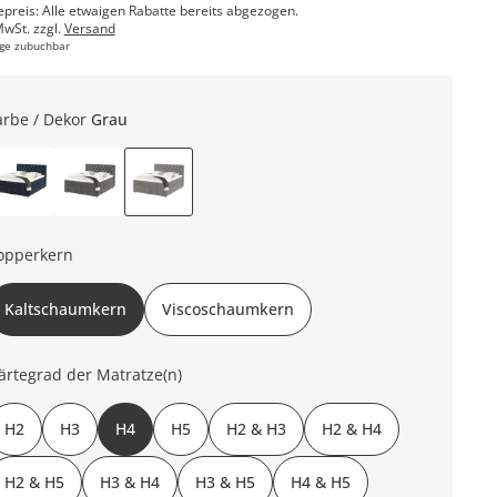
epreis: Alle etwaigen Rabatte bereits abgezogen.
MwSt. zzgl.
Versand
ge zubuchbar
arbe / Dekor
Grau
opperkern
Kaltschaumkern
Viscoschaumkern
ärtegrad der Matratze(n)
H2
H3
H4
H5
H2 & H3
H2 & H4
H2 & H5
H3 & H4
H3 & H5
H4 & H5