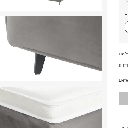
L
Lief
BITT
Lief