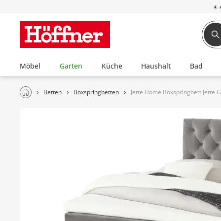
☀
Möbel
Garten
Küche
Haushalt
Bad
Betten
Boxspringbetten
Jette Home Boxspringbett Jette 