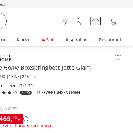
aus
eko
Kinder
% Sale
Inspiration
Restaurant
lt der Seitenleiste überspringen - Zum Seitenende
te Home
Boxspringbett
Jette Glam
182|132,5|215 cm
elnummer : 15124794
3.9/5
12 BEWERTUNGEN LESEN
***
9
,
€
00
.469
,
40
€
ne zum Kundenkartenpreis