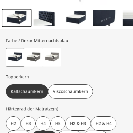
Inhalt der Seitenleiste überspringen - Zum Seitenende
Farbe / Dekor
Mitternachtsblau
Topperkern
Kaltschaumkern
Viscoschaumkern
Härtegrad der Matratze(n)
H2
H3
H4
H5
H2 & H3
H2 & H4