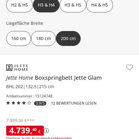
H2 & H5
H3 & H4
H3 & H5
H4 & H5
Liegefläche Breite
160 cm
180 cm
200 cm
Jette Home
Boxspringbett
Jette Glam
BHL 202|132,5|215 cm
Artikelnummer : 15124748
3.9/5
12 BEWERTUNGEN LESEN
7.899
,
€
00
***
4.739
,
40
€
Online zum Kundenkartenpreis