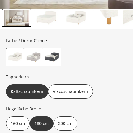
Inhalt der Seitenleiste überspringen - Zum Seitenende
Farbe / Dekor
Creme
Topperkern
Kaltschaumkern
Viscoschaumkern
Liegefläche Breite
160 cm
180 cm
200 cm