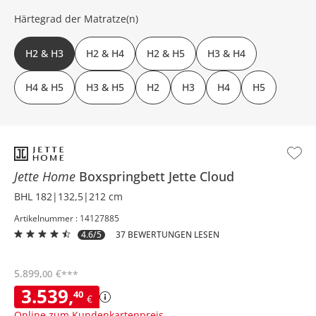
Härtegrad der Matratze(n)
H2 & H3
H2 & H4
H2 & H5
H3 & H4
H4 & H5
H3 & H5
H2
H3
H4
H5
Jette Home
Boxspringbett
Jette Cloud
BHL 182|132,5|212 cm
Artikelnummer : 14127885
4.6/5
37 BEWERTUNGEN LESEN
5.899
,
€
00
***
3.539
,
40
€
Online zum Kundenkartenpreis