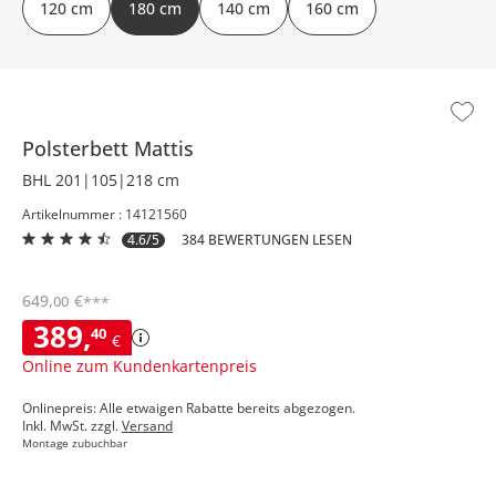
120 cm
180 cm
140 cm
160 cm
Polsterbett
Mattis
BHL 201|105|218 cm
Artikelnummer : 14121560
4.6/5
384 BEWERTUNGEN LESEN
649
,
€
00
***
389
,
40
€
Online zum Kundenkartenpreis
Onlinepreis: Alle etwaigen Rabatte bereits abgezogen.
Inkl. MwSt. zzgl.
Versand
Montage zubuchbar