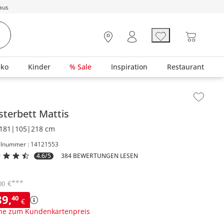
aus
eko
Kinder
% Sale
Inspiration
Restaurant
lt der Seitenleiste überspringen - Zum Seitenende
sterbett
Mattis
181|105|218 cm
elnummer : 14121553
4.6/5
384 BEWERTUNGEN LESEN
***
€
00
89
,
40
€
ne zum Kundenkartenpreis