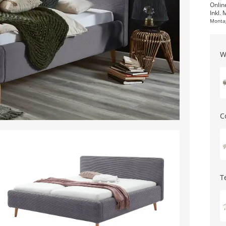
Onlin
Inkl. 
Monta
W
C
T