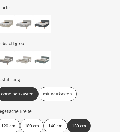
ouclé
ebstoff grob
usführung
ohne Bettkasten
mit Bettkasten
iegefläche Breite
120 cm
180 cm
140 cm
160 cm