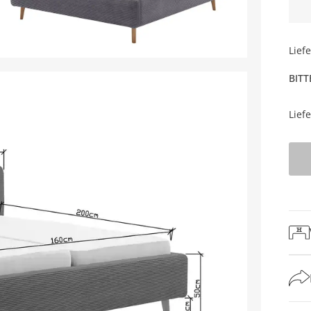
Lief
BITT
Lief