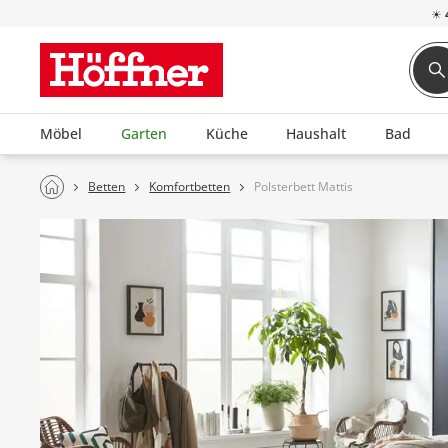
☀
Möbel
Garten
Küche
Haushalt
Bad
Betten
Komfortbetten
Polsterbett Mattis