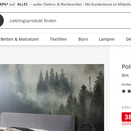
40%*
auf
ALLES
– außer Elektro- & Werbeartikel – Mit Kundenkarte im Möbelh
Betten & Matratzen
Textilien
Büro
Lampen
D
Inha
Pol
BHL 
Artik
649
,
3
Onli