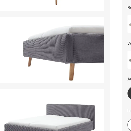
B
W
A
L