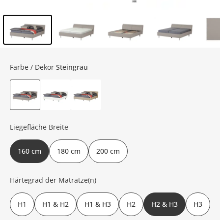
Inhalt der Seitenleiste überspringen - Zum Seitenende
Farbe / Dekor
Steingrau
Liegefläche Breite
160 cm
180 cm
200 cm
Härtegrad der Matratze(n)
H1
H1 & H2
H1 & H3
H2
H2 & H3
H3