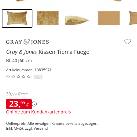
Inhalt der Seitenleiste überspringen - Zum Seitenende
Gray & Jones
Kissen
Tierra Fuego
BL 40|60 cm
Artikelnummer : 13835971
0/5
39
,
€
99
***
23
,
99
€
Online zum Kundenkartenpreis
Onlinepreis: Alle etwaigen Rabatte bereits abgezogen.
Inkl. MwSt. zzgl.
Versand